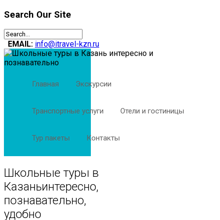
Search
Our Site
EMAIL:
info@itravel-kzn.ru
Наши
контакты
Главная
Экскурсии
Contact
Us:
8(843)
Транспортные услуги
Отели и гостиницы
253-
23-
80
Тур пакеты
Контакты
Email:
info@itravel-
kzn.ru
Школьные туры в
Казань
интересно,
познавательно,
Главная
удобно