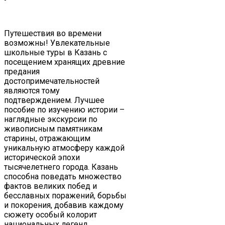
Экскурсии
Транспортные
Путешествия во времени
услуги
возможны! Увлекательные
школьные туры в Казань с
Отели
посещением хранящих древние
и
предания
гостиницы
достопримечательностей
являются тому
подтверждением. Лучшее
Тур
пособие по изучению истории –
пакеты
наглядные экскурсии по
живописным памятникам
Контакты
старины, отражающим
уникальную атмосферу каждой
исторической эпохи
тысячелетнего города. Казань
способна поведать множество
фактов великих побед и
бесславных поражений, борьбы
и покорения, добавив каждому
сюжету особый колорит
национальных легенд.