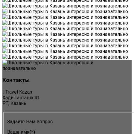
Контакты
i-Travel Kazan
Хади Такташа 41
РТ, Казань
Задайте Нам вопрос
Ваше имя
(*)