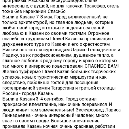
программа. Рассказы экскурсоводов очень
интересные, с душой, не для галочки. Трансфер, отель
тоже без нареканий. Спасибо.
Были в Казане 7-8 мая. Город великолепный, не
только архитектурой, но главное людьми, которые
любят свой город и готовые поделиться своей
любовью к Казани со своими гостями. Огромное
спасибо сотрудникам I travel Kazan за организацию
двухдневного тура по Казани и его окрестностям.
Низкий поклон экскурсоводам Ларисе Геннадьевне и
Радику, за их профессионализм, душевное тепло, а
главное любовь к родному городу и краю о которых
так много и интересно повествовали. СПАСИБО ВАМ!
Желаю турфирме I travel Kazan больших творческих
успехов, новых туристических маршрутов и как
следствие, побольше гостей для посещения
гостеприимной земли Татарстана и третьей столицы
России - города Казань.
Были в Казани 3-4 сентября. Город оставил
прекрасное впечатление, нам очень понравился. И
люди живут там замечательные! Экскурсовод Лариса
Геннадьевна - очень интересный человек, много
знает о своем городе. Большое впечатление
произвела Казань ночная: очень красивая, работали