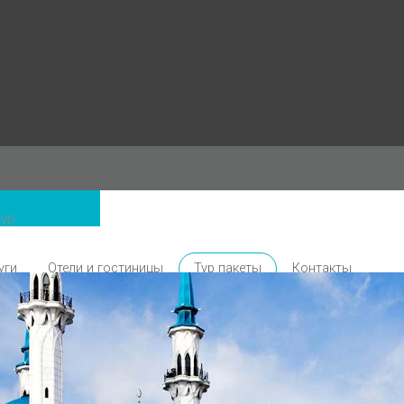
уги
Отели и гостиницы
Тур пакеты
Контакты