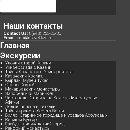
Наши
контакты
Contact Us:
8(843) 253-23-80
Email:
info@itravel-kzn.ru
Главная
Search
Our
Экскурсии
Улочки старой Казани
Универсиада в Казани.
Тайны Казанского Университета
Казанский Кремль
Кырлай. Музей Тукая
Озерный край
Макарьевский монастырь
Заповедники Марий-Эл
Чистополь. Старина на Каме и Литературные
Афины
Долгая поляна и Тетюши
Тайны правого берега Волги
Биляр. Старинное городище и усадьба Арбузовых.
Великий Булгар
Елабуга, тысячелетний город
Раифский монастырь