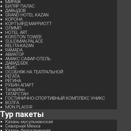
МИРАЖ
БИЛЯР ПАЛАС
ДАВЫДОВ
GRAND HOTEL KAZAN
КОРОНА
КОРТЪЯРД МАРРИОТТ
ОЛИМП
HOTEL ART
KORSTON TOWER
SULEIMAN PALACE
RELITA-KAZAN
RAMADA
АВИАТОР
АМАКС САФАР-ОТЕЛЬ
ДАВИД БЕК
ИБИС
ОСОБНЯК НА ТЕАТРАЛЬНОЙ
РЕГАТА
РЕГИНА
РУБИН АПАРТ
ТатарИнн
ТАТАРСТАН
ГОСТИНИЧНО-СПОРТИВНЫЙ КОМПЛЕКС УНИКС
ВОЛГА
MON PLAISIR
Тур пакеты
Казань мусульманская
Северная Мекка
Казань белокаменная…