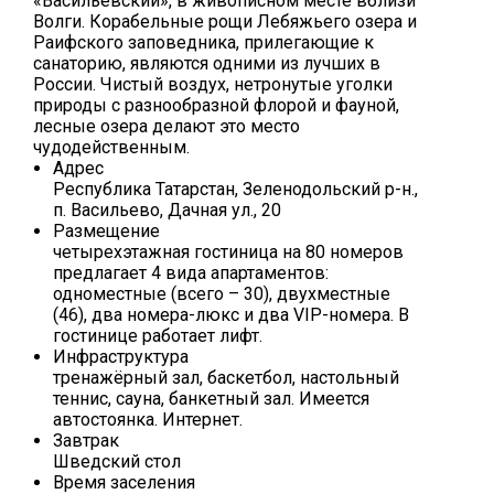
«Васильевский», в живописном месте вблизи
Волги. Корабельные рощи Лебяжьего озера и
Раифского заповедника, прилегающие к
санаторию, являются одними из лучших в
России. Чистый воздух, нетронутые уголки
природы с разнообразной флорой и фауной,
лесные озера делают это место
чудодейственным.
Адрес
Республика Татарстан, Зеленодольский р-н.,
п. Васильево, Дачная ул., 20
Размещение
четырехэтажная гостиница на 80 номеров
предлагает 4 вида апартаментов:
одноместные (всего – 30), двухместные
(46), два номера-люкс и два VIP-номера. В
гостинице работает лифт.
Инфраструктура
тренажёрный зал, баскетбол, настольный
теннис, сауна, банкетный зал. Имеется
автостоянка. Интернет.
Завтрак
Шведский стол
Время заселения