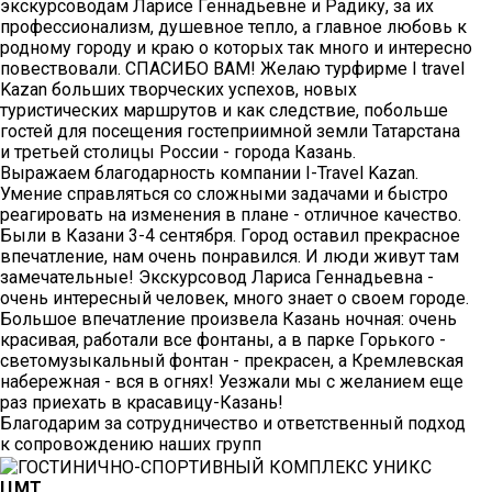
экскурсоводам Ларисе Геннадьевне и Радику, за их
профессионализм, душевное тепло, а главное любовь к
родному городу и краю о которых так много и интересно
повествовали. СПАСИБО ВАМ! Желаю турфирме I travel
Kazan больших творческих успехов, новых
туристических маршрутов и как следствие, побольше
гостей для посещения гостеприимной земли Татарстана
и третьей столицы России - города Казань.
Выражаем благодарность компании I-Travel Kazan.
Умение справляться со сложными задачами и быстро
реагировать на изменения в плане - отличное качество.
Были в Казани 3-4 сентября. Город оставил прекрасное
впечатление, нам очень понравился. И люди живут там
замечательные! Экскурсовод Лариса Геннадьевна -
очень интересный человек, много знает о своем городе.
Большое впечатление произвела Казань ночная: очень
красивая, работали все фонтаны, а в парке Горького -
светомузыкальный фонтан - прекрасен, а Кремлевская
набережная - вся в огнях! Уезжали мы с желанием еще
раз приехать в красавицу-Казань!
Благодарим за сотрудничество и ответственный подход
к сопровождению наших групп
ЦМТ