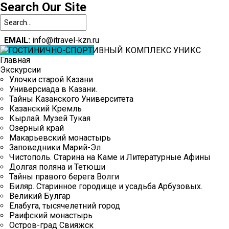
Search
Our Site
EMAIL:
info@itravel-kzn.ru
Наши
Главная
контакты
Экскурсии
Улочки старой Казани
Contact
Универсиада в Казани.
Us:
Тайны Казанского Университета
8(843)
Казанский Кремль
253-
Кырлай. Музей Тукая
23-
Озерный край
80
Макарьевский монастырь
Заповедники Марий-Эл
Email:
Чистополь. Старина на Каме и Литературные Афины
info@itravel-
Долгая поляна и Тетюши
kzn.ru
Тайны правого берега Волги
Биляр. Старинное городище и усадьба Арбузовых.
Великий Булгар
Елабуга, тысячелетний город
Главная
Раифский монастырь
Остров-град Свияжск