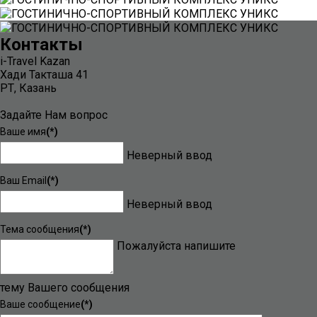
Контакты
i-Travel Kazan
Хади Такташа 41
РТ, Казань
Задайте Нам вопрос
Ваше имя
(*)
Неверный ввод
Ваш Email
(*)
Неверный ввод
Тема сообщения
(*)
Пожалуйста напишите
тему Вашего сообщения
Ваше сообщение
(*)