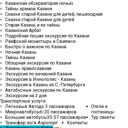
Экскурсии
Казанская обсерватория ночью
Тайны храмов Казани
Транспортные
Сказки старой Казани для детей, пешеходная
услуги
Сказки старой Казани для детей
Старая Казань и ее тайны.
Отели
Казанский Арбат
и
Подробная пешая экскурсия по Казани.
гостиницы
Раифский монастырь и Свияжск
Быстро о важном по Казани.
Ночная Казань
Тур
Тайны Казани
пакеты
Обзорная экскурсия по Казани
Казань православная
Контакты
Экскурсия по вечерней Казани
Экскурсия в Иннополис - Казань
Экскурсия в Казань из С.-Петербурга
Автобусные экскурсии по Казани
Экскурсии на 3 дня
Транспортные услуги
Легковые Авто
до 3 пассажиров
Отели и
Микроавтобусы
6-20 пассажиров
гостиницы
Большие автобусы
35-57 пассажиров
Тур пакеты
Трансфер из/в Аэропорт
Контакты