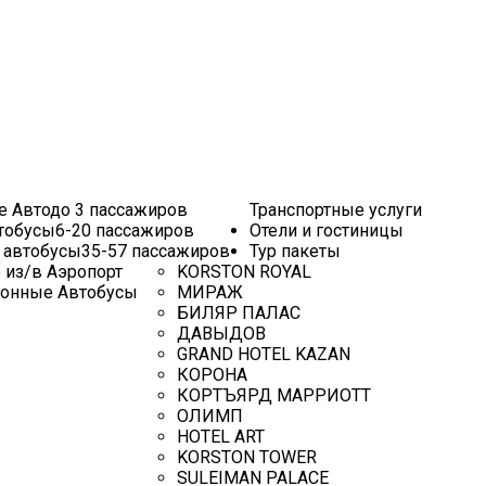
е Авто
до 3 пассажиров
Транспортные услуги
тобусы
6-20 пассажиров
Отели и гостиницы
 автобусы
35-57 пассажиров
Тур пакеты
 из/в Аэропорт
KORSTON ROYAL
ионные Автобусы
МИРАЖ
БИЛЯР ПАЛАС
ДАВЫДОВ
GRAND HOTEL KAZAN
КОРОНА
КОРТЪЯРД МАРРИОТТ
ОЛИМП
HOTEL ART
KORSTON TOWER
SULEIMAN PALACE