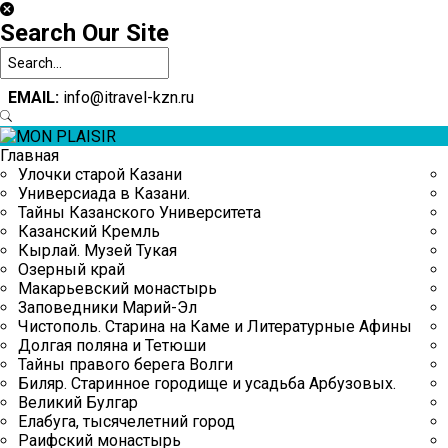
Search
Our Site
Наши
контакты
EMAIL:
info@itravel-kzn.ru
Contact Us:
8(843) 253-23-80
Email:
info@itravel-kzn.ru
Главная
Улочки старой Казани
Универсиада в Казани.
Тайны Казанского Университета
Казанский Кремль
Главная
Кырлай. Музей Тукая
Озерный край
Экскурсии
Макарьевский монастырь
Заповедники Марий-Эл
Транспортные услуги
Чистополь. Старина на Каме и Литературные Афины
Долгая поляна и Тетюши
Отели и гостиницы
Тайны правого берега Волги
Биляр. Старинное городище и усадьба Арбузовых.
Великий Булгар
Тур пакеты
Елабуга, тысячелетний город
Раифский монастырь
Контакты