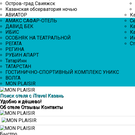
Остров-град Свияжск
Казанская обсерватория ночью
АВИАТОР
К
АМАКС САФАР-ОТЕЛЬ
С
ДАВИД БЕК
К
ИБИС
Ка
ОСОБНЯК НА ТЕАТРАЛЬНОЙ
И
РЕГАТА
Ст
РЕГИНА
РУБИН АПАРТ
ТатарИнн
ТАТАРСТАН
ГОСТИНИЧНО-СПОРТИВНЫЙ КОМПЛЕКС УНИКС
ВОЛГА
MON PLAISIR
Поиск отеля с iTravel Казань
Удобно и дёшево!
Об отеле
Отзывы
Контакты
Быстро