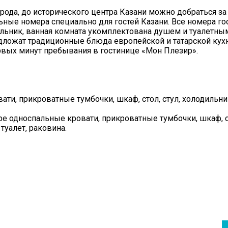
ода, до исторического центра Казани можно добраться за 
ные номера специально для гостей Казани. Все номера г
ильник, ванная комната укомплектована душем и туалетны
дложат традиционные блюда европейской и татарской кухн
ервых минут пребывания в гостинице «Мон Плезир».
ти, прикроватные тумбочки, шкаф, стол, стул, холодильни
ре односпальные кровати, прикроватные тумбочки, шкаф, с
 туалет, раковина.