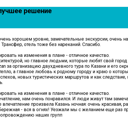
лучшее решение
 очень хорошем уровне, замечательные экскурсии, очень 
 Трансфер, отель тоже без нареканий. Спасибо.
ровать на изменения в плане - отличное качество.
рхитектурой, но главное людьми, которые любят свой горо
azan за организацию двухдневного тура по Казани и его о
тепло, а главное любовь к родному городу и краю о котор
успехов, новых туристических маршрутов и как следствие
ь.
ровать на изменения в плане - отличное качество.
печатление, нам очень понравился. И люди живут там заме
 впечатление произвела Казань ночная: очень красивая, ра
ережная - вся в огнях! Уезжали мы с желанием еще раз п
 сопровождению наших групп