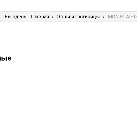
Вы здесь:
Главная
/
Отели и гостиницы
/
MON PLAISI
ные