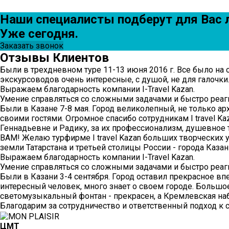
Наши специалисты подберут для Вас 
Уже сегодня.
Заказать звонок
Отзывы
Клиентов
Были в трехдневном туре 11-13 июня 2016 г. Все было на
экскурсоводов очень интересные, с душой, не для галочки.
Выражаем благодарность компании I-Travel Kazan.
Умение справляться со сложными задачами и быстро реаги
Были в Казане 7-8 мая. Город великолепный, не только а
своими гостями. Огромное спасибо сотрудникам I travel K
Геннадьевне и Радику, за их профессионализм, душевное 
ВАМ! Желаю турфирме I travel Kazan больших творческих 
земли Татарстана и третьей столицы России - города Казан
Выражаем благодарность компании I-Travel Kazan.
Умение справляться со сложными задачами и быстро реаги
Были в Казани 3-4 сентября. Город оставил прекрасное в
интересный человек, много знает о своем городе. Большое
светомузыкальный фонтан - прекрасен, а Кремлевская наб
Благодарим за сотрудничество и ответственный подход к
ЦМТ