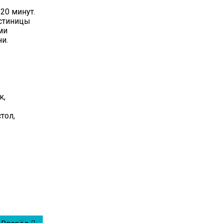
20 минут.
остиницы
ми
и.
к,
тол,