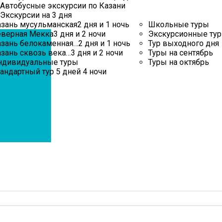
Автобусные экскурсии по Казани
Экскурсии на 3 дня
азань мусульманская
2 дня и 1 ночь
Школьные туры
еверная Мекка
3 дня и 2 ночи
Экскурсионные ту
азань белокаменная…
2 дня и 1 ночь
Тур выходного дня
зань сквозь века…
3 дня и 2 ночи
Туры на сентябрь
ндивидуальные туры
Туры на октябрь
андартный тур 5 дней 4 ночи