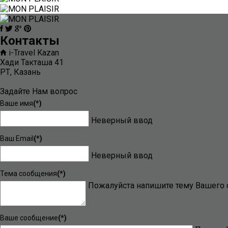
Контакты
i-Travel Kazan
Хади Такташа 41
РТ, Казань
Задайте Нам вопрос
Ваше имя
(*)
Неверный ввод
Ваш Email
(*)
Неверный ввод
Тема сообщения
(*)
Пожалуйста напишите тему Вашего
Ваше сообщение
(*)