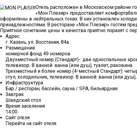
Отель расположен в Московском районе гор
«Мон Плезир» предоставляет комфортабель
оформлены в нейтральных тонах. В них установлен холод
принадлежностями. В ресторане «Мон Плезир» гостям пре
Приятное сочетание цены и качества приятно поразят с п
Адрес
г. Казань, ул. Восстания, 84а.
Размещение
номерной фонд 49 номеров.
Двухместный номер (Стандарт)-: две односпальные крова
телевизор. В ванной: ванна (или душ), туалет, раковина.
Трехместный и более номер (4-местный Стандарт): четы
стул, холодильник, телевизор. В ванной: ванна (или душ),
Инфраструктура
Бар / ресторан, бассейн, сауна / SPA, бильярдная.
Завтрак
Шведский стол
Время заселения
14:00
Сайт отеля
Перейти на сайт отеля