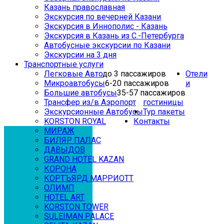
Казань православная
Экскурсия по вечерней Казани
Экскурсия в Иннополис - Казань
Экскурсия в Казань из С.-Петербурга
Автобусные экскурсии по Казани
Экскурсии на 3 дня
Транспортные услуги
Легковые Авто
до 3 пассажиров
Отели
Микроавтобусы
6-20 пассажиров
и
Большие автобусы
35-57 пассажиров
Трансфер из/в Аэропорт
гостиницы
Экскурсионные Автобусы
Тур пакеты
KORSTON ROYAL
Контакты
МИРАЖ
БИЛЯР ПАЛАС
ДАВЫДОВ
GRAND HOTEL KAZAN
КОРОНА
КОРТЪЯРД МАРРИОТТ
ОЛИМП
HOTEL ART
KORSTON TOWER
SULEIMAN PALACE