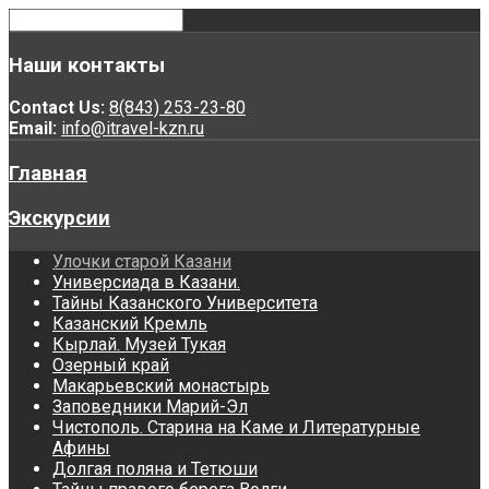
Наши
контакты
Contact Us:
8(843) 253-23-80
Email:
info@itravel-kzn.ru
Главная
Экскурсии
Улочки старой Казани
Универсиада в Казани.
Тайны Казанского Университета
Казанский Кремль
Кырлай. Музей Тукая
Озерный край
Макарьевский монастырь
Заповедники Марий-Эл
Чистополь. Старина на Каме и Литературные
Афины
Долгая поляна и Тетюши