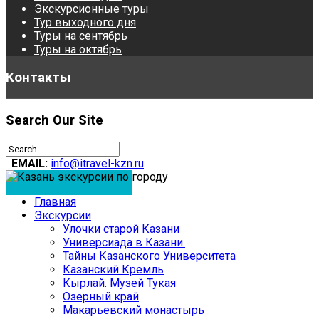
Экскурсионные туры
Тур выходного дня
Туры на сентябрь
Туры на октябрь
Контакты
Search
Our Site
EMAIL:
info@itravel-kzn.ru
Главная
Экскурсии
Улочки старой Казани
Универсиада в Казани.
Тайны Казанского Университета
Казанский Кремль
Кырлай. Музей Тукая
Озерный край
Макарьевский монастырь