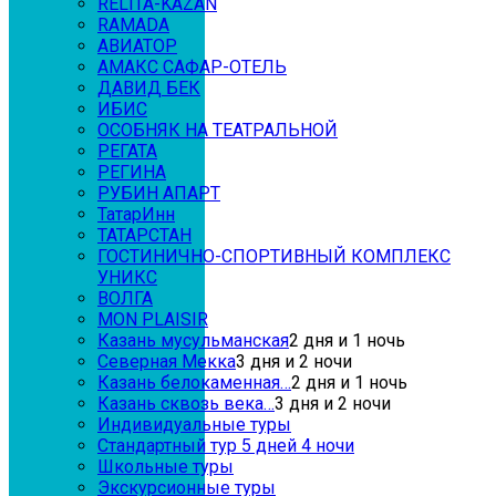
RELITA-KAZAN
RAMADA
АВИАТОР
АМАКС САФАР-ОТЕЛЬ
ДАВИД БЕК
ИБИС
ОСОБНЯК НА ТЕАТРАЛЬНОЙ
РЕГАТА
РЕГИНА
РУБИН АПАРТ
ТатарИнн
ТАТАРСТАН
ГОСТИНИЧНО-СПОРТИВНЫЙ КОМПЛЕКС
УНИКС
ВОЛГА
MON PLAISIR
Казань мусульманская
2 дня и 1 ночь
Северная Мекка
3 дня и 2 ночи
Казань белокаменная…
2 дня и 1 ночь
Казань сквозь века…
3 дня и 2 ночи
Индивидуальные туры
Стандартный тур 5 дней 4 ночи
Школьные туры
Экскурсионные туры