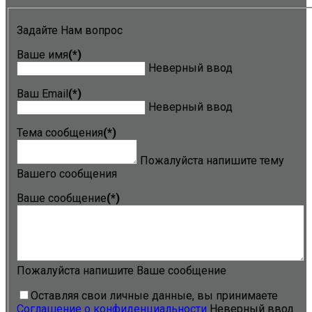
Задайте Нам вопрос
Ваше имя
(*)
Неверный ввод
Ваш Email
(*)
Неверный ввод
Тема сообщения
(*)
Пожалуйста напишите тему
Вашего сообщения
Ваше сообщение
(*)
Пожалуйста напишите Ваше сообщение
Оставляя свои личные данные, вы принимаете
Соглашение о конфиденциальности
Неверный ввод